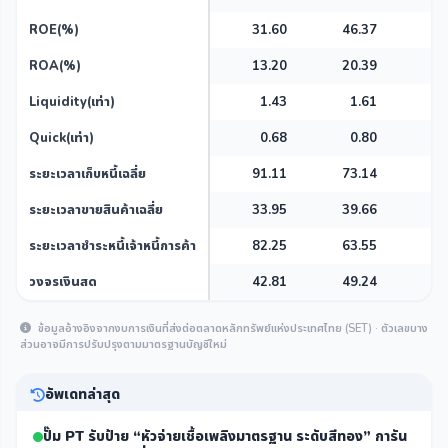
ROE(%)
31.60
46.37
37
ROA(%)
13.20
20.39
15
Liquidity(เท่า)
1.43
1.61
1
Quick(เท่า)
0.68
0.80
0
ระยะเวลาเก็บหนี้เฉลี่ย
91.11
73.14
0
ระยะเวลาขายสินค้าเฉลี่ย
33.95
39.66
0
ระยะเวลาชำระหนี้เจ้าหนี้การค้า
82.25
63.55
0
วงจรเงินสด
42.81
49.24
0
ข้อมูลอ้างอิงจากงบการเงินที่ส่งต่อตลาดหลักทรัพย์แห่งประเทศไทย (SET) · ตัวเลขบาง
ส่วนอาจมีการปรับปรุงตามมาตรฐานบัญชีใหม่
อัพเดทล่าสุด
ปั๊ม PT รับป้าย “หัวจ่ายเชื้อเพลิงมาตรฐาน ระดับสีทอง” การัน