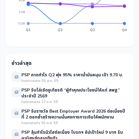
4.0B
2.0B
0.0B
Q1
Q2
Q3
Q4
ข่าวล่าสุด
PSP คาดกำไร Q2 พุ่ง 95% ราคาน้ำมันหนุน เป้า 9.70 บ.
hoonvision
• 06 ส.ค. 69
PSP รับโล่เชิดชูเกียรติ “ผู้ทำคุณประโยชน์ให้แก่ สพฐ.”
ประจำปี 2569
hoonsmart
• 23 ก.ค. 69
PSP รับรางวัล Best Employer Award 2026 ต่อเนื่องปี
ที่ 2 ตอกย้ำสร้างความมั่นคงทางการเงินให้พนักงาน
hoonsmart
• 06 ก.ค. 69
PSP ลุ้นกำไรนิวไฮต่อเนื่อง โบรกฯ อัปเป้าใหม่ 9 บาท รับ
อานิสงส์ตลาดตึงตัว