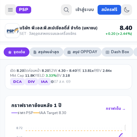
PSP
เข้าสู่ระบบ
สมัครฟรี
8.40
บริษัท พี.เอส.พี.สเปเชียลตี้ส์ จำกัด (มหาชน)
SET · วัสดุอุตสาหกรรมและเครื่องจักร
+0.20 (+2.44%)
จุดเด่น
สรุปงบล่าสุด
สรุป OPPDAY
Dash Box
เปิด
8.20
ปิดก่อนหน้า
8.20
52W
4.30 – 8.40
P/E
13.81x
P/BV
2.64x
Mkt Cap
11.8K
YIELD
3.33%
BV
3.18
DCA
DIV
IAA
07 ส.ค. 69
กราฟราคาย้อนหลัง 1 ปี
กราฟเต็ม →
ราคา PSP
IAA Target 8.30
IAA Ta
8.72