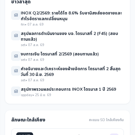
ข่าวล่าสุด
INOX Q2/2569: รายได้โต 8.6% รับอานิสงส์ยอดขายและ
กำไรอัตราแลกเปลี่ยนหนุน
fin
• 07 ส.ค. 69
สรุปผลการดำเนินงานของ บจ. ไตรมาสที่ 2 (F45) (สอบ
ทานแล้ว)
set
• 07 ส.ค. 69
งบการเงิน ไตรมาสที่ 2/2569 (สอบทานแล้ว)
set
• 07 ส.ค. 69
คำอธิบายและวิเคราะห์ของฝ่ายจัดการ ไตรมาสที่ 2 สิ้นสุด
วันที่ 30 มิ.ย. 2569
set
• 07 ส.ค. 69
สรุปภาพรวมผลประกอบการ INOX ไตรมาส 1 ปี 2569
oppday
• 25 มิ.ย. 69
ลักษณะใกล้เคียง
คะแนน 5D ใกล้เคียงกัน