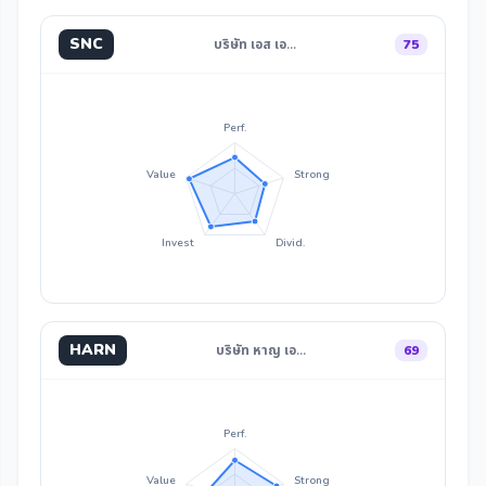
SNC
บริษัท เอส เอ…
75
Perf.
Value
Strong
Invest
Divid.
HARN
บริษัท หาญ เอ…
69
Perf.
Value
Strong