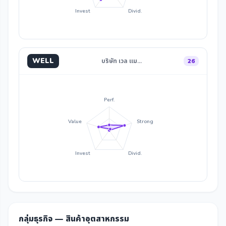
Invest
Divid.
WELL
บริษัท เวล แม…
26
Perf.
Value
Strong
Invest
Divid.
กลุ่มธุรกิจ — สินค้าอุตสาหกรรม