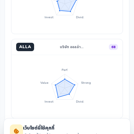
Invest
Divid.
ALLA
บริษัท ออลล่า…
68
Perf.
Value
Strong
Invest
Divid.
เว็บไซต์นี้ใช้คุกกี้