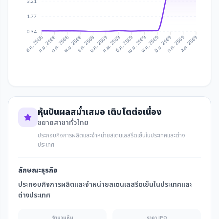
3.21
1.77
0.34
ก.ย. 2568
ต.ค. 2568
ธ.ค. 2568
ม.ค. 2569
มี.ค. 2569
เม.ย. 2569
มิ.ย. 2569
ก.ค. 2569
ส.ค. 2568
พ.ย. 2568
ก.พ. 2569
พ.ค. 2569
ส.ค. 2569
หุ้นปันผลสม่ำเสมอ เติบโตต่อเนื่อง
ขยายสาขาทั่วไทย
ประกอบกิจการผลิตและจำหน่ายสเตนเลสรีดเย็นในประเทศและต่าง
ประเทศ
ลักษณะธุรกิจ
ประกอบกิจการผลิตและจำหน่ายสเตนเลสรีดเย็นในประเทศและ
ต่างประเทศ
จำนวนหุ้น
ราคา IPO