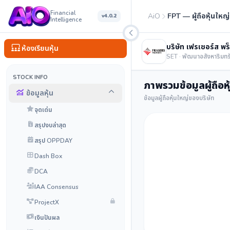
Financial
AiO
FPT — ผู้ถือหุ้นใหญ
v4.0.2
Intelligence
บริษัท เฟรเซอร์ส พร
ห้องเรียนหุ้น
SET · พัฒนาอสังหาริมทร
STOCK INFO
ภาพรวมข้อมูลผู้ถือห
ข้อมูลหุ้น
ข้อมูลผู้ถือหุ้นใหญ่ของบริษัท
จุดเด่น
สรุปงบล่าสุด
สรุป OPPDAY
Dash Box
DCA
IAA Consensus
ProjectX
เงินปันผล