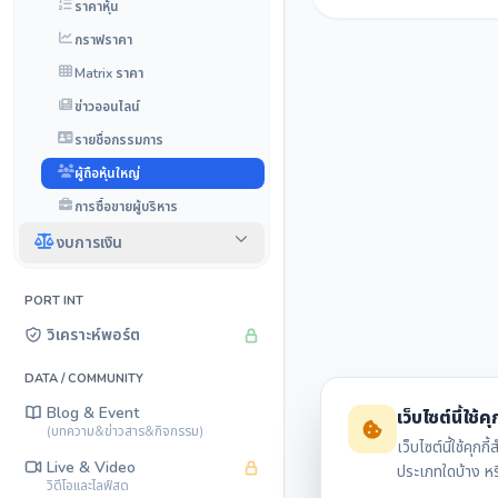
ราคาหุ้น
กราฟราคา
Matrix ราคา
ข่าวออนไลน์
รายชื่อกรรมการ
ผู้ถือหุ้นใหญ่
การซื้อขายผู้บริหาร
งบการเงิน
PORT INT
วิเคราะห์พอร์ต
DATA / COMMUNITY
Blog & Event
เว็บไซต์นี้ใช้คุก
(บทความ&ข่าวสาร&กิจกรรม)
เว็บไซต์นี้ใช้ค
Live & Video
ประเภทใดบ้าง ห
วิดีโอและไลฟ์สด