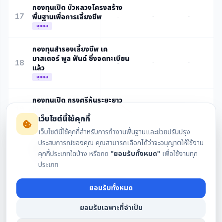
กองทุนเปิด บัวหลวงโครงสร้าง
17
พื้นฐานเพื่อการเลี้ยงชีพ
-
-
-
บุคคล
กองทุนสำรองเลี้ยงชีพ เค
มาสเตอร์ พูล ฟันด์ ซึ่งจดทะเบียน
18
-
-
-
แล้ว
บุคคล
กองทุนเปิด กรุงศรีหุ้นระยะยาว
19
ปันผล
-
-
เว็บไซต์นี้ใช้คุกกี้
บุคคล
เว็บไซต์นี้ใช้คุกกี้สำหรับการทำงานพื้นฐานและช่วยปรับปรุง
กองทุนเปิด เอ็มเอฟซี ไฮ-ดิวิเดนด์
ประสบการณ์ของคุณ คุณสามารถเลือกได้ว่าจะอนุญาตให้ใช้งาน
20
ฟันด์
-
-
คุกกี้ประเภทใดบ้าง หรือกด
"ยอมรับทั้งหมด"
เพื่อใช้งานทุก
บุคคล
ประเภท
กองทุนเปิด กรุงไทย ซีเล็คทีฟ อิค
ยอมรับทั้งหมด
21
วิตี้ ฟันด์
-
-
-
บุคคล
ยอมรับเฉพาะที่จำเป็น