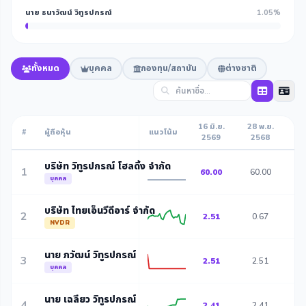
นาย ธนาวัฒน์ วิทูรปกรณ์
1.05%
ทั้งหมด
บุคคล
กองทุน/สถาบัน
ต่างชาติ
16 มิ.ย.
28 พ.ย.
4 
#
ผู้ถือหุ้น
แนวโน้ม
2569
2568
2
บริษัท วิทูรปกรณ์ โฮลดิ้ง จำกัด
1
60.00
60.00
6
บุคคล
บริษัท ไทยเอ็นวีดีอาร์ จำกัด
2
2.51
0.67
0
NVDR
นาย ภวัฒน์ วิทูรปกรณ์
3
2.51
2.51
2
บุคคล
นาย เฉลียว วิทูรปกรณ์
4
2.41
2.41
2