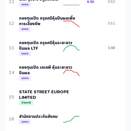
11
0.53
0.53
0
บุคคล
กองทุนเปิด กรุงศรีหุ้นปันผลเพื่อ
12
การเลี้ยงชีพ
0.51
0
-
บุคคล
กองทุนเปิด กรุงศรีหุ้นระยะยาว
13
ปันผล LTF
0.88
1
-
บุคคล
กองทุนเปิด เคเคพี หุ้นระยะยาว
14
ปันผล
-
-
บุคคล
STATE STREET EUROPE
15
LIMITED
-
-
-
ต่างชาติ
สำนักงานประกันสังคม
16
-
-
บุคคล