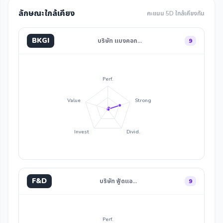
ลักษณะใกล้เคียง
คะแนน 5D ใกล้เคียงกัน
BKGI
บริษัท แบงคอก…
9
Perf.
Value
Strong
Invest
Divid.
F&D
บริษัท ฟู้ดแอ…
9
Perf.