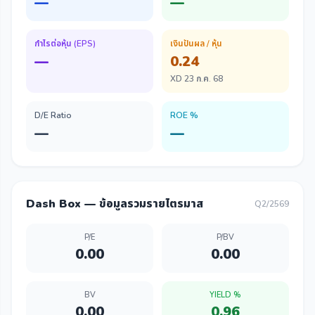
—
—
กำไรต่อหุ้น (EPS)
เงินปันผล / หุ้น
—
0.24
XD 23 ก.ค. 68
D/E Ratio
ROE %
—
—
Dash Box — ข้อมูลรวมรายไตรมาส
Q2/2569
P/E
P/BV
0.00
0.00
BV
YIELD %
0.00
0.96