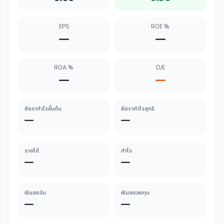
EPS
ROE %
—
—
ROA %
D/E
—
—
อัตรากำไรขั้นต้น
อัตรากำไรสุทธิ
—
—
รายได้
กำไร
—
—
เงินสดรับ
เงินสดลงทุน
—
—