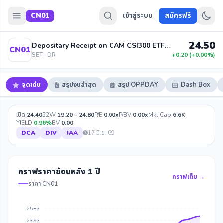
CN01
เข้าสู่ระบบ
สมัครฟรี
24.50
Depositary Receipt on CAM CSI300 ETF Issued by BLS
CN01
SET · DR
+0.20 (+0.00%)
จุดเด่น
สรุปงบล่าสุด
สรุป OPPDAY
Dash Box
เปิด
24.40
52W
19.20 – 24.80
P/E
0.00x
P/BV
0.00x
Mkt Cap
6.6K
YIELD
0.96%
BV
0.00
DCA
DIV
IAA
17 มิ.ย. 69
กราฟราคาย้อนหลัง 1 ปี
กราฟเต็ม →
ราคา CN01
25.83
23.93