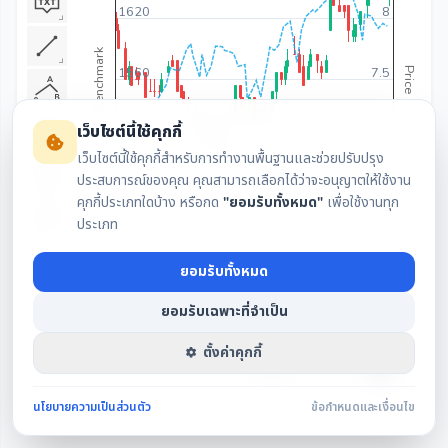
1620
8
Benchmark
1560
7.5
Price
เว็บไซต์นี้ใช้คุกกี้
1500
7
เว็บไซต์นี้ใช้คุกกี้สำหรับการทำงานพื้นฐานและช่วยปรับปรุง
ประสบการณ์ของคุณ คุณสามารถเลือกได้ว่าจะอนุญาตให้ใช้งาน
1440
6.5
คุกกี้ประเภทใดบ้าง หรือกด
"ยอมรับทั้งหมด"
เพื่อใช้งานทุก
ประเภท
Volume
50M
ยอมรับทั้งหมด
0
1 ก.ค. 2569
ยอมรับเฉพาะที่จำเป็น
ตั้งค่าคุกกี้
2568
2568
นโยบายความเป็นส่วนตัว
ข้อกำหนดและเงื่อนไข