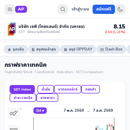
AP
เข้าสู่ระบบ
สมัครฟรี
8.15
บริษัท เอพี (ไทยแลนด์) จำกัด (มหาชน)
SET · พัฒนาอสังหาริมทรัพย์
0.10 (1.21%)
จุดเด่น
สรุปงบล่าสุด
สรุป OPPDAY
Dash Box
กราฟราคาเทคนิค
Highcharts Stock · Candlestick · Indicators · SET Comparison
SET Index
น้ำมัน
บาทดอลล่าร์
ทองคำ
ค่าระวางเรือ
ยางพารา
7 พ.ค. 2569
→
7 ส.ค. 2569
3M ▾