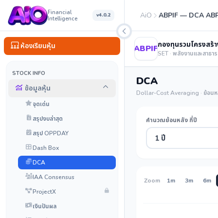
Financial
AiO
ABPIF — DCA ABPI
v4.0.2
Intelligence
กองทุนรวมโครงสร้าง
ห้องเรียนหุ้น
ABPIF
SET · พลังงานและสาธา
STOCK INFO
DCA
ข้อมูลหุ้น
Dollar-Cost Averaging · ย้อนหล
จุดเด่น
สรุปงบล่าสุด
คำนวณย้อนหลัง กี่ปี
สรุป OPPDAY
1 ปี
Dash Box
DCA
IAA Consensus
Zoom
1m
3m
6m
ProjectX
เงินปันผล