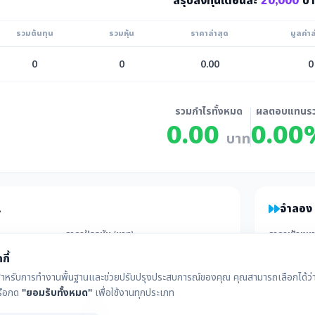
สรุปลงทุนเดือนละ
20,000
บา
รวมต้นทุน
รวมหุ้น
ราคาล่าสุด
มูลค่าล
0
0
0.00
0
รวมกำไรทั้งหมด
ผลตอบแทนร
0.00
0.00
บาท
A
จำลอง 
ราคาปัจจุบัน (บาท)
ราคาเป้าหมา
กี้
ุกกี้สำหรับการทำงานพื้นฐานและช่วยปรับปรุงประสบการณ์ของคุณ คุณสามารถเลือกได้ว่าจ
เงินที่จะซื้อเพิ่ม (บาท)
รือกด
"ยอมรับทั้งหมด"
เพื่อใช้งานทุกประเภท
เดือนที่