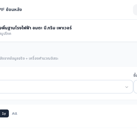
F ย้อนหลัง
พื้นฐานโรงไฟฟ้า อมตะ บี.กริม เพาเวอร์
รณูปโภค
ังจากข้อมูลจริง + เครื่องคำนวณอิสระ
ซื
1y
All