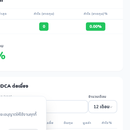
ท
่าสุด
กำไร (ขาดทุน)
กำไร (ขาดทุน)%
0
0.00%
วม
%
DCA ต่อเนื่อง
ย (บาท)
จำนวนเดือน
12 เดือน
ะอนุญาตให้ใช้งานคุกกี้
หุ้น+
รวมหุ้น
เฉลี่ย
ต้นทุน
มูลค่า
กำไร%