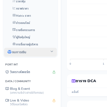
ราคาหุ้น
กราฟราคา
Matrix ราคา
ข่าวออนไลน์
รายชื่อกรรมการ
ผู้ถือหุ้นใหญ่
การซื้อขายผู้บริหาร
งบการเงิน
0
1
PORT INT
วิเคราะห์พอร์ต
ตาราง DCA
DATA / COMMUNITY
Blog & Event
ครั้งที่
(บทความ&ข่าวสาร&กิจกรรม)
Live & Video
วิดีโอและไลฟ์สด