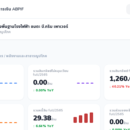
ารเงิน ABPIF
พื้นฐานโรงไฟฟ้า อมตะ บี.กริม เพาเวอร์
รณูปโภค
กร / พลังงานและสาธารณูปโภค
รวมสินทรัพย์ไม่หมุนเวียน
รวมสินทรัพย์ 
full/2565
1,260
0.00
ล้าน
↓ 40.21% Y
↑ 0.00% YoY
รวมหนี้สิน full/2565
รวมส่วนของเจ
full/2565
29.38
ล้าน
0.00
ล้าน
↑ 6.64% YoY
↑ 0.00% YoY