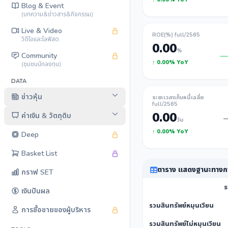
Blog & Event
(บทความ&ข่าวสาร&กิจกรรม)
Live & Video
ROE(%) full/2565
วิดีโอและไลฟ์สด
0.00
%
Community
↑ 0.00% YoY
(ชุมชนนักลงทุน)
DATA
ข่าวหุ้น
ระยะเวลาเก็บหนี้เฉลี่ย
full/2565
0.00
ค่าเงิน & วัตถุดิบ
วัน
↑ 0.00% YoY
Deep
Basket List
ตาราง แสดงฐานะทางกา
กราฟ SET
ร
เงินปันผล
รวมสินทรัพย์หมุนเวียน
การซื้อขายของผู้บริหาร
รวมสินทรัพย์ไม่หมุนเวียน