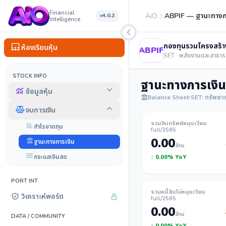
Financial
AiO
ABPIF — ฐานะทางก
v4.0.2
Intelligence
กองทุนรวมโครงสร้าง
ห้องเรียนหุ้น
ABPIF
SET · พลังงานและสาธา
STOCK INFO
ฐานะทางการเงิน
ข้อมูลหุ้น
Balance Sheet
SET: ทรัพยา
งบการเงิน
รวมสินทรัพย์หมุนเวียน
กำไรขาดทุน
full/2565
0.00
ฐานะทางการเงิน
ล้าน
กระแสเงินสด
↑ 0.00% YoY
PORT INT
รวมหนี้สินไม่หมุนเวียน
วิเคราะห์พอร์ต
full/2565
0.00
ล้าน
DATA / COMMUNITY
↑ 0.00% YoY