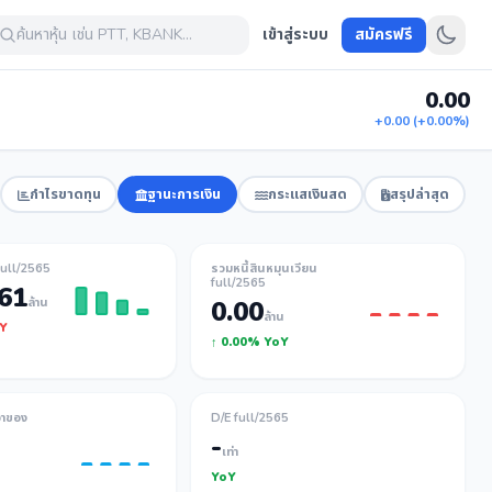
ค้นหาหุ้น เช่น PTT, KBANK...
เข้าสู่ระบบ
สมัครฟรี
0.00
+0.00 (+0.00%)
กำไรขาดทุน
ฐานะการเงิน
กระแสเงินสด
สรุปล่าสุด
full/2565
รวมหนี้สินหมุนเวียน
full/2565
.61
ล้าน
0.00
ล้าน
oY
↑ 0.00% YoY
้าของ
D/E full/2565
-
เท่า
YoY