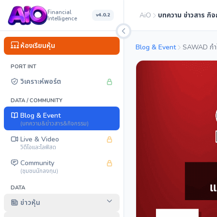
Financial
AiO
บทความ ข่าวสาร กิ
v4.0.2
Intelligence
ห้องเรียนหุ้น
Blog & Event
PORT INT
วิเคราะห์พอร์ต
DATA / COMMUNITY
Blog & Event
(บทความ&ข่าวสาร&กิจกรรม)
Live & Video
วิดีโอและไลฟ์สด
Community
(ชุมชนนักลงทุน)
DATA
ข่าวหุ้น