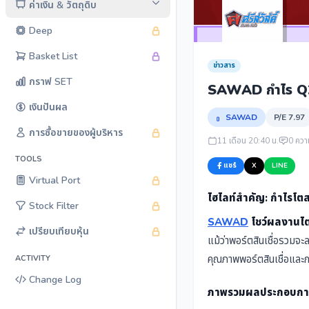
ค่าเงิน & วัตถุดิบ
Deep
Basket List
ข่าวสาร
กราฟ SET
SAWAD กำไร Q2/
เงินปันผล
SAWAD
P/E 7.97
การซื้อขายของผู้บริหาร
11 เดือน 20:40 น.
0 ควา
TOOLS
แชร์
X
LINE
Virtual Port
ไฮไลท์สำคัญ: กำไรโ
Stock Filter
SAWAD
โชว์ผลงานไตร
เปรียบเทียบหุ้น
แม้ว่าพอร์ตสินเชื่อรวมจะ
คุณภาพพอร์ตสินเชื่อและการ
ACTIVITY
Change Log
ภาพรวมผลประกอบการ: 