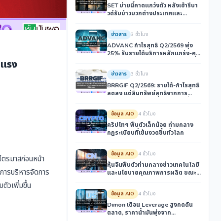
SET บ่ายนี้คาดแกว่งตัว หลังเช้ารีบา
วด์รับข่าวบวกต่างประเทศและ
การเมืองในประเทศหนุน
ข่าวสาร
3 ชั่วโมง
ADVANC กำไรสุทธิ Q2/2569 พุ่ง
25% รับรายได้บริการหลักแกร่ง-คุม
ต้นทุนได้ดี
งแรง
ข่าวสาร
3 ชั่วโมง
BRRGIF Q2/2569: รายได้-กำไรสุทธิ
ลดลง แต่สินทรัพย์สุทธิจากการ
ดำเนินงานพุ่งแรง เหตุรายการที่ไม่ใช่
เงินสด
ข้อมูล AIO
4 ชั่วโมง
คริปโทฯ ฟื้นตัวเล็กน้อย ท่ามกลาง
กฎระเบียบที่เข้มงวดขึ้นทั่วโลก
ข้อมูล AIO
4 ชั่วโมง
บไตรมาสก่อนหน้า
หุ้นจีนฟื้นตัวท่ามกลางข่าวเทคโนโลยี
ๆ การบริหารจัดการ
และนโยบายคุณภาพการผลิต ขณะ
ไทยกระชับการค้าเมียนมาหนุนโอกาส
ัวเพิ่มขึ้น
ลงทุนภูมิภาค
ข้อมูล AIO
4 ชั่วโมง
Dimon เตือน Leverage สูงกดดัน
ตลาด, ราคาน้ำมันพุ่งจาก
ตะวันออกกลาง, ไทยกระชับสัมพันธ์