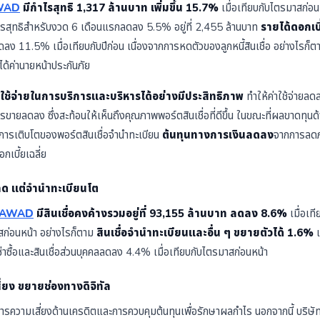
WAD
มีกำไรสุทธิ 1,317 ล้านบาท เพิ่มขึ้น 15.7%
เมื่อเทียบกับไตรมาสก่อน
ำไรสุทธิสำหรับงวด 6 เดือนแรกลดลง 5.5% อยู่ที่ 2,455 ล้านบาท
รายได้ดอกเบี
ง 11.5% เมื่อเทียบกับปีก่อน เนื่องจากการหดตัวของลูกหนี้สินเชื่อ อย่างไรก็ตาม 
ได้ค่านายหน้าประกันภัย
ใช้จ่ายในการบริการและบริหารได้อย่างมีประสิทธิภาพ
ทำให้ค่าใช้จ่ายลด
ายลดลง ซึ่งสะท้อนให้เห็นถึงคุณภาพพอร์ตสินเชื่อที่ดีขึ้น ในขณะที่ผลขาดทุนด้
งรับการเติบโตของพอร์ตสินเชื่อจำนำทะเบียน
ต้นทุนทางการเงินลดลง
จากการลดภา
กเบี้ยเฉลี่ย
มลด แต่จำนำทะเบียนโต
AWAD
มีสินเชื่อคงค้างรวมอยู่ที่ 93,155 ล้านบาท ลดลง 8.6%
เมื่อเที
สก่อนหน้า อย่างไรก็ตาม
สินเชื่อจำนำทะเบียนและอื่น ๆ ขยายตัวได้ 1.6%
เ
เช่าซื้อและสินเชื่อส่วนบุคคลลดลง 4.4% เมื่อเทียบกับไตรมาสก่อนหน้า
สี่ยง ขยายช่องทางดิจิทัล
หารความเสี่ยงด้านเครดิตและการควบคุมต้นทุนเพื่อรักษาผลกำไร นอกจากนี้ บริษ