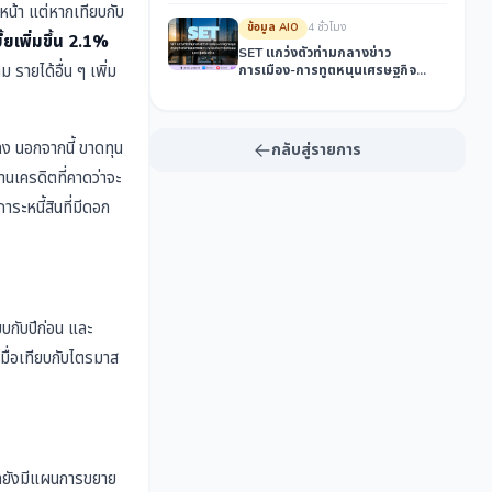
หน้า แต่หากเทียบกับ
เมียนมา
ข้อมูล AIO
4 ชั่วโมง
้ยเพิ่มขึ้น 2.1%
SET แกว่งตัวท่ามกลางข่าว
รายได้อื่น ๆ เพิ่ม
การเมือง-การทูตหนุนเศรษฐกิจ
ดิจิทัลและชายแดน พร้อมจับตาหุ้น
ปันผลและกลุ่มก่อสร้าง
ลง นอกจากนี้ ขาดทุน
กลับสู่รายการ
านเครดิตที่คาดว่าจะ
ระหนี้สินที่มีดอก
ยบกับปีก่อน และ
มื่อเทียบกับไตรมาส
ัทยังมีแผนการขยาย