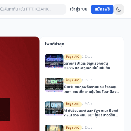
ค้นหาหุ้น เช่น PTT, KBANK...
เข้าสู่ระบบ
สมัครฟรี
โพสต์ล่าสุด
ข้อมูล AIO
2 ชั่วโมง
ตลาดคริปโตเผชิญแรงกดดัน
Macro และกฎเกณฑ์เข้มข้นขึ้น
ท่ามกลาง Bitcoin ทรงตัว พร้อม
เตือนภัย Ransomware ในไทย
ข้อมูล AIO
2 ชั่วโมง
จีนปรับสมดุลพลังงานและเร่งลงทุน
เทคฯ ขณะที่ตลาดหุ้นไทยรับอานิสงส์
ปัจจัยบวกภายนอกและภายใน
ข้อมูล AIO
2 ชั่วโมง
AI ยังร้อนแรงในสหรัฐฯ ขณะ Bond
Yield ร่วง หนุน SET ไทยรีบาวด์รับ
เงินบาทแข็ง-เงินเฟ้อต่ำ
ข้อมูล AIO
2 ชั่วโมง