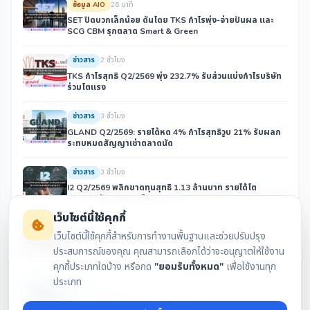
ข้อมูล AIO
26 นาที
SET ปิดบวกเล็กน้อย ดันโดย TKS กำไรพุ่ง-จ่ายปันผล และ
SCG CBM รุกตลาด Smart & Green
ข่าวสาร
2 ชั่วโมง
TKS กำไรสุทธิ Q2/2569 พุ่ง 232.7% รับส่วนแบ่งกำไรบริษัท
ร่วมโตแรง
ข่าวสาร
3 ชั่วโมง
GLAND Q2/2569: รายได้หด 4% กำไรสุทธิวูบ 21% รับผลก
ระทบหมดสัญญาเช่าตลาดนัด
ข่าวสาร
3 ชั่วโมง
I2 Q2/2569 พลิกขาดทุนสุทธิ 1.13 ล้านบาท รายได้โต
15.53% รับแรงหนุนโครงการ ICT
เว็บไซต์นี้ใช้คุกกี้
ข่าวสาร
4 ชั่วโมง
เว็บไซต์นี้ใช้คุกกี้สำหรับการทำงานพื้นฐานและช่วยปรับปรุง
NVD พลิกขาดทุน Q2/69 สู่กำไร 7 ล้านบาท รับรายได้โอนบ้าน
ประสบการณ์ของคุณ คุณสามารถเลือกได้ว่าจะอนุญาตให้ใช้งาน
พุ่ง 102%
คุกกี้ประเภทใดบ้าง หรือกด
"ยอมรับทั้งหมด"
เพื่อใช้งานทุก
ประเภท
ข่าวสาร
4 ชั่วโมง
GPSC สรุปผลประกอบการ Q2/2569