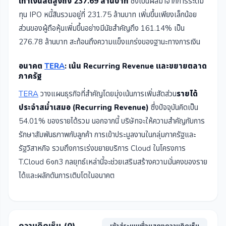
เท่าเงินสดสูงถึง 237.69 ล้านบาท
ซึ่งเป็นผลมาจากการระดม
ทุน IPO หนี้สินรวมอยู่ที่ 231.75 ล้านบาท เพิ่มขึ้นเพียงเล็กน้อย
ส่วนของผู้ถือหุ้นเพิ่มขึ้นอย่างมีนัยสำคัญถึง 161.14% เป็น
276.78 ล้านบาท สะท้อนถึงความแข็งแกร่งของฐานะทางการเงิน
อนาคต
TERA
: เน้น Recurring Revenue และขยายตลาด
ภาครัฐ
TERA
วางแผนธุรกิจที่สำคัญโดยมุ่งเน้นการเพิ่มสัดส่วน
รายได้
ประจำสม่ำเสมอ (Recurring Revenue)
ซึ่งปัจจุบันคิดเป็น
54.01% ของรายได้รวม นอกจากนี้ บริษัทจะให้ความสำคัญกับการ
รักษาสัมพันธภาพกับลูกค้า การเข้าประมูลงานในกลุ่มภาครัฐและ
รัฐวิสาหกิจ รวมถึงการเร่งขยายบริการ Cloud ในโครงการ
T.Cloud 6๑ก3 กลยุทธ์เหล่านี้จะช่วยเสริมสร้างความมั่นคงของราย
ได้และผลักดันการเติบโตในอนาคต
ความคิดเห็น (
0
)
เข้าสู่ระบบเพื่อแสดงความคิดเห็น