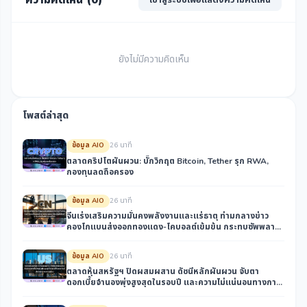
ยังไม่มีความคิดเห็น
โพสต์ล่าสุด
ข้อมูล AIO
26 นาที
ตลาดคริปโตผันผวน: บั๊กวิกฤต Bitcoin, Tether รุก RWA,
กองทุนลดถือครอง
ข้อมูล AIO
26 นาที
จีนเร่งเสริมความมั่นคงพลังงานและแร่ธาตุ ท่ามกลางข่าว
คองโกแบนส่งออกทองแดง-โคบอลต์เข้มข้น กระทบซัพพลาย
เชนโลก
ข้อมูล AIO
26 นาที
ตลาดหุ้นสหรัฐฯ ปิดผสมผสาน ดัชนีหลักผันผวน จับตา
ดอกเบี้ยจำนองพุ่งสูงสุดในรอบปี และความไม่แน่นอนทางการ
เมือง