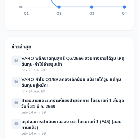
0.0B
Q1
Q2
Q3
Q4
ข่าวล่าสุด
VARO พลิกขาดทุนสุทธิ Q2/2566 สวนทางรายได้วูบ เหตุ
ต้นทุน-ค่าใช้จ่ายรุมเร้า
fin
• 26 ก.ค. 69
VARO กำไร Q1/69 ลดลงเล็กน้อย แม้รายได้วูบ แต่คุม
ต้นทุนอยู่หมัด!
fin
• 14 พ.ค. 69
คำอธิบายและวิเคราะห์ของฝ่ายจัดการ ไตรมาสที่ 1 สิ้นสุด
วันที่ 31 มี.ค. 2569
set
• 14 พ.ค. 69
สรุปผลการดำเนินงานของ บจ. ไตรมาสที่ 1 (F45) (สอบ
ทานแล้ว)
set
• 14 พ.ค. 69