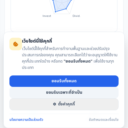
Invest
Divid.
เว็บไซต์นี้ใช้คุกกี้
เว็บไซต์นี้ใช้คุกกี้สำหรับการทำงานพื้นฐานและช่วยปรับปรุง
ประสบการณ์ของคุณ คุณสามารถเลือกได้ว่าจะอนุญาตให้ใช้งาน
คุกกี้ประเภทใดบ้าง หรือกด
"ยอมรับทั้งหมด"
เพื่อใช้งานทุก
สรุปงบล่าสุด
กราฟราคา
ประเภท
ยอมรับทั้งหมด
เงินปันผล
IAA Consensus
ยอมรับเฉพาะที่จำเป็น
ตั้งค่าคุกกี้
นโยบายความเป็นส่วนตัว
ข้อกำหนดและเงื่อนไข
DCA
รายชื่อกรรมการ