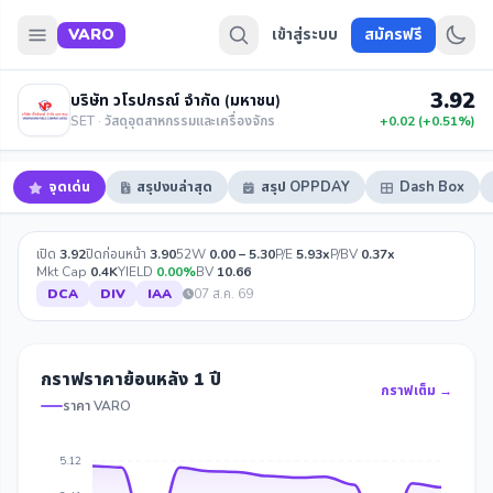
VARO
เข้าสู่ระบบ
สมัครฟรี
3.92
บริษัท วโรปกรณ์ จำกัด (มหาชน)
SET · วัสดุอุตสาหกรรมและเครื่องจักร
+0.02 (+0.51%)
จุดเด่น
สรุปงบล่าสุด
สรุป OPPDAY
Dash Box
เปิด
3.92
ปิดก่อนหน้า
3.90
52W
0.00 – 5.30
P/E
5.93x
P/BV
0.37x
Mkt Cap
0.4K
YIELD
0.00%
BV
10.66
DCA
DIV
IAA
07 ส.ค. 69
กราฟราคาย้อนหลัง 1 ปี
กราฟเต็ม →
ราคา VARO
5.12