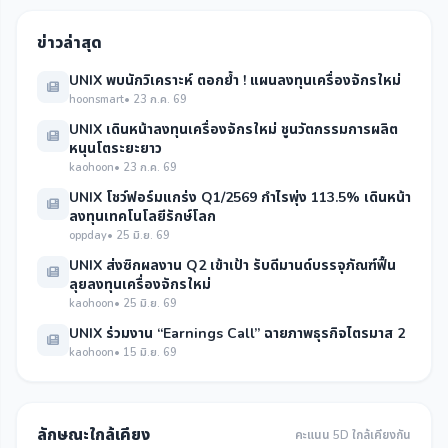
ข่าวล่าสุด
UNIX พบนักวิเคราะห์ ตอกย้ำ ! แผนลงทุนเครื่องจักรใหม่
hoonsmart
• 23 ก.ค. 69
UNIX เดินหน้าลงทุนเครื่องจักรใหม่ ชูนวัตกรรมการผลิต
หนุนโตระยะยาว
kaohoon
• 23 ก.ค. 69
UNIX โชว์ฟอร์มแกร่ง Q1/2569 กำไรพุ่ง 113.5% เดินหน้า
ลงทุนเทคโนโลยีรักษ์โลก
oppday
• 25 มิ.ย. 69
UNIX ส่งซิกผลงาน Q2 เข้าเป้า รับดีมานด์บรรจุภัณฑ์ฟื้น
ลุยลงทุนเครื่องจักรใหม่
kaohoon
• 25 มิ.ย. 69
UNIX ร่วมงาน “Earnings Call” ฉายภาพธุรกิจไตรมาส 2
kaohoon
• 15 มิ.ย. 69
ลักษณะใกล้เคียง
คะแนน 5D ใกล้เคียงกัน