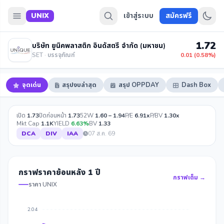
UNIX
เข้าสู่ระบบ
สมัครฟรี
1.72
บริษัท ยูนิคพลาสติก อินดัสตรี จำกัด (มหาชน)
SET · บรรจุภัณฑ์
0.01 (0.58%)
จุดเด่น
สรุปงบล่าสุด
สรุป OPPDAY
Dash Box
เปิด
1.73
ปิดก่อนหน้า
1.73
52W
1.60 – 1.94
P/E
6.91x
P/BV
1.30x
Mkt Cap
1.1K
YIELD
6.63%
BV
1.33
DCA
DIV
IAA
07 ส.ค. 69
กราฟราคาย้อนหลัง 1 ปี
กราฟเต็ม →
ราคา UNIX
2.04