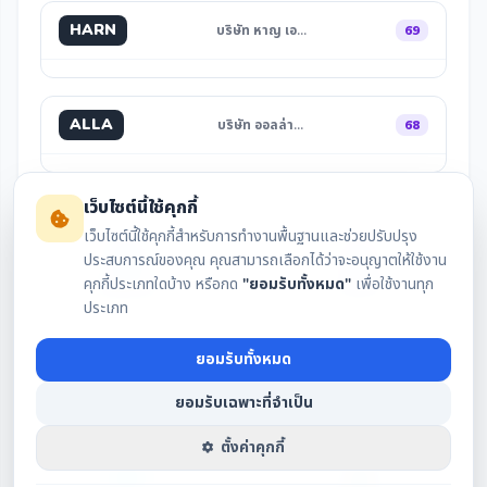
HARN
บริษัท หาญ เอ…
69
ALLA
บริษัท ออลล่า…
68
เว็บไซต์นี้ใช้คุกกี้
เว็บไซต์นี้ใช้คุกกี้สำหรับการทำงานพื้นฐานและช่วยปรับปรุง
ประสบการณ์ของคุณ คุณสามารถเลือกได้ว่าจะอนุญาตให้ใช้งาน
คุกกี้ประเภทใดบ้าง หรือกด
"ยอมรับทั้งหมด"
เพื่อใช้งานทุก
สรุปงบล่าสุด
กราฟราคา
ประเภท
ยอมรับทั้งหมด
เงินปันผล
IAA Consensus
ยอมรับเฉพาะที่จำเป็น
ตั้งค่าคุกกี้