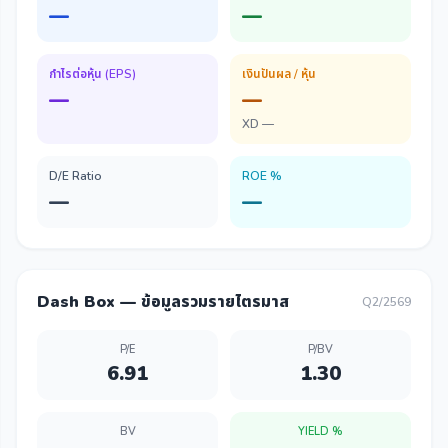
—
—
กำไรต่อหุ้น (EPS)
เงินปันผล / หุ้น
—
—
XD —
D/E Ratio
ROE %
—
—
Dash Box — ข้อมูลรวมรายไตรมาส
Q2/2569
P/E
P/BV
6.91
1.30
BV
YIELD %