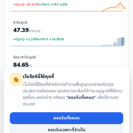
QoQ -87.53%
YoY +757.14%
กำไรสุทธิ
47.39
ล้านบาท
QoQ +1.16%
YoY +14.65%
อัตรากำไรสุทธิ
84.65
%
QoQ +4.73%
YoY +0.86%
เว็บไซต์นี้ใช้คุกกี้
เว็บไซต์นี้ใช้คุกกี้สำหรับการทำงานพื้นฐานและช่วยปรับปรุง
ประสบการณ์ของคุณ คุณสามารถเลือกได้ว่าจะอนุญาตให้ใช้งาน
กระแสเงินสด
คุกกี้ประเภทใดบ้าง หรือกด
"ยอมรับทั้งหมด"
เพื่อใช้งานทุก
0.07
ล้านบาท
ประเภท
QoQ +100.04%
YoY -99.92%
ยอมรับทั้งหมด
ยอมรับเฉพาะที่จำเป็น