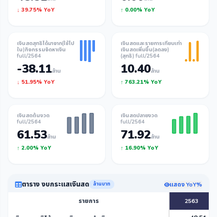
↓ 39.75% YoY
↑ 0.00% YoY
เงินสดสุทธิได้มาจาก(ใช้ไป
เงินสดและรายการเทียบเท่า
ใน)กิจกรรมจัดหาเงิน
เงินสดเพิ่มขึ้น(ลดลง)
full/2564
(สุทธิ) full/2564
-38.11
10.40
ล้าน
ล้าน
↓ 51.95% YoY
↑ 763.21% YoY
เงินสดต้นงวด
เงินสดปลายงวด
full/2564
full/2564
61.53
71.92
ล้าน
ล้าน
↑ 2.00% YoY
↑ 16.90% YoY
ตาราง งบกระแสเงินสด
แสดง YoY%
ล้านบาท
รายการ
2563