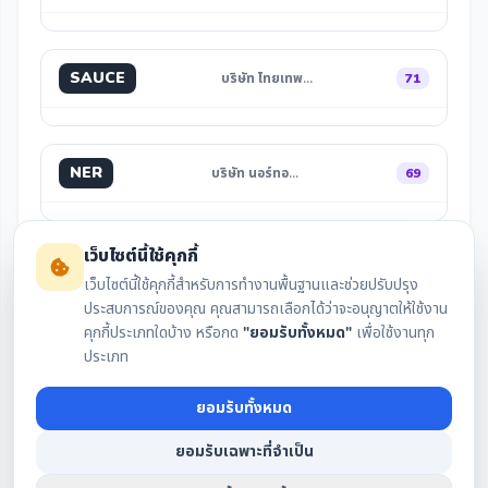
SAUCE
บริษัท ไทยเทพ…
71
NER
บริษัท นอร์ทอ…
69
เว็บไซต์นี้ใช้คุกกี้
เว็บไซต์นี้ใช้คุกกี้สำหรับการทำงานพื้นฐานและช่วยปรับปรุง
ประสบการณ์ของคุณ คุณสามารถเลือกได้ว่าจะอนุญาตให้ใช้งาน
คุกกี้ประเภทใดบ้าง หรือกด
"ยอมรับทั้งหมด"
เพื่อใช้งานทุก
สรุปงบล่าสุด
กราฟราคา
ประเภท
ยอมรับทั้งหมด
เงินปันผล
IAA Consensus
ยอมรับเฉพาะที่จำเป็น