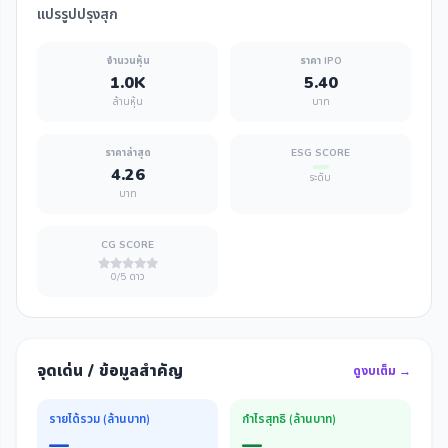
แปรรูปปรุงสุก
จำนวนหุ้น
ราคา IPO
1.0K
5.40
ล้านหุ้น
บาท
ราคาล่าสุด
ESG SCORE
4.26
ระดับ
บาท
CG SCORE
0/5 ดาว
จุดเด่น / ข้อมูลสำคัญ
ดูงบเต็ม →
รายได้รวม (ล้านบาท)
กำไรสุทธิ (ล้านบาท)
—
—