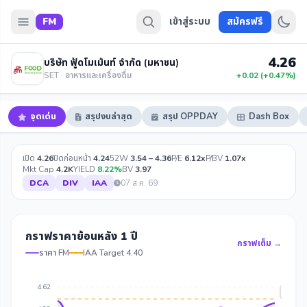
FM
เข้าสู่ระบบ
สมัครฟรี
4.26
บริษัท ฟู้ดโมเม้นท์ จำกัด (มหาชน)
SET · อาหารและเครื่องดื่ม
+0.02 (+0.47%)
จุดเด่น
สรุปงบล่าสุด
สรุป OPPDAY
Dash Box
เปิด
4.26
ปิดก่อนหน้า
4.24
52W
3.54 – 4.36
P/E
6.12x
P/BV
1.07x
Mkt Cap
4.2K
YIELD
8.22%
BV
3.97
DCA
DIV
IAA
07 ส.ค. 69
กราฟราคาย้อนหลัง 1 ปี
กราฟเต็ม →
ราคา FM
IAA Target 4.40
4.62
IAA Ta