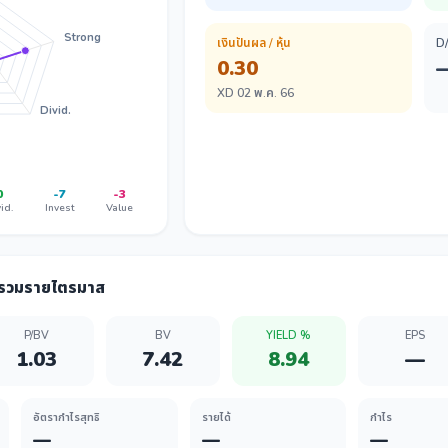
Strong
เงินปันผล / หุ้น
D
0.30
XD 02 พ.ค. 66
Divid.
0
-7
-3
id.
Invest
Value
ลรวมรายไตรมาส
P/BV
BV
YIELD %
EPS
1.03
7.42
8.94
—
อัตรากำไรสุทธิ
รายได้
กำไร
—
—
—