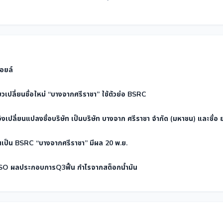
อยล์
วเปลี่ยนชื่อใหม่ “บางจากศรีราชา” ใช้ตัวย่อ BSRC
#ESSO (มิติหุ้น) แจ้งเปลี่ยนแปลงชื่อบริษัท เป็นบริษัท บางจาก ศรีราชา จำกัด 
ุ้นเป็น BSRC “บางจากศรีราชา” มีผล 20 พ.ย.
SSO ผลประกอบการQ3ฟื้น กำไรจากสต็อกน้ำมัน