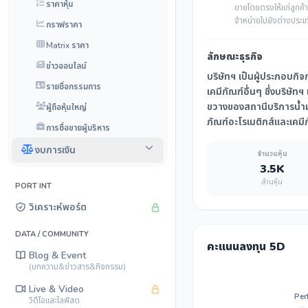
ราคาหุ้น
ขายโดยตรงให้แก่ลูกค้า
จำหน่ายไปยังต่างประเ
กราฟราคา
Matrix ราคา
ลักษณะธุรกิจ
ข่าวออนไลน์
บริษัทฯ เป็นผู้ประกอบก
รายชื่อกรรมการ
เคมีภัณฑ์อื่นๆ ซึ่งบริษั
ขวางของสถานีบริการน้ำมั
ผู้ถือหุ้นใหญ่
ภัณฑ์อะโรเมติกส์และเคมี
การซื้อขายผู้บริหาร
งบการเงิน
จำนวนหุ้น
3.5K
ล้านหุ้น
PORT INT
วิเคราะห์พอร์ต
DATA / COMMUNITY
คะแนนลงทุน 5D
Blog & Event
(บทความ&ข่าวสาร&กิจกรรม)
Live & Video
Perf
วิดีโอและไลฟ์สด