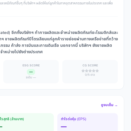
ะเคมีภัณฑ์อื่นๆ ที่บริษัทฯ ผลิตให้แก่ลูกค้าในภาคอุตสาหกรรมภายในประเทศ และเพี่อ
ated) อีกทั้งบริษัทฯ ทำการผลิตและจำหน่ายผลิตภัณฑ์อะโรเมติกส์และ
ิษัทฯ ขายผลิตภัณฑ์ปิโตรเลียมแก่ลูกค้ารายย่อยผ่านทางเครือข่ายที่กว้าง
กรรม ค้าส่ง การบินและการเดินเรือ นอกจากนี้ บริษัทฯ ยังขายผลิต
่อจำหน่ายไปยังต่างประเทศ
ESG SCORE
CG SCORE
—
0/5 ดาว
ระดับ —
ดูงบเต็ม →
ไรสุทธิ (ล้านบาท)
กำไรต่อหุ้น (EPS)
—
—