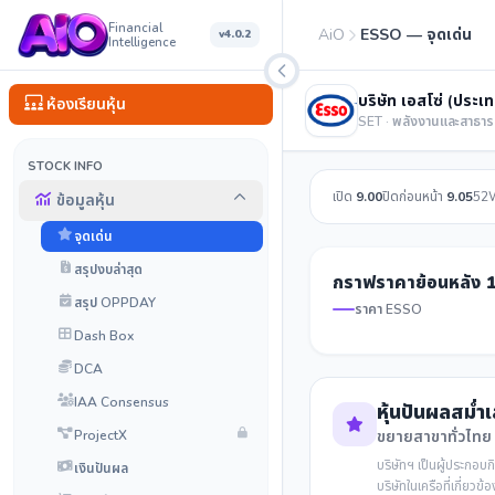
Financial
AiO
ESSO — จุดเด่น
v4.0.2
Intelligence
บริษัท เอสโซ่ (ประเ
ห้องเรียนหุ้น
SET · พลังงานและสาธา
STOCK INFO
เปิด
9.00
ปิดก่อนหน้า
9.05
52
ข้อมูลหุ้น
จุดเด่น
สรุปงบล่าสุด
กราฟราคาย้อนหลัง 1
สรุป OPPDAY
ราคา ESSO
Dash Box
DCA
IAA Consensus
หุ้นปันผลสม่ำ
ProjectX
ขยายสาขาทั่วไทย
บริษัทฯ เป็นผู้ประกอบ
เงินปันผล
บริษัทในเครือที่เกี่ยว