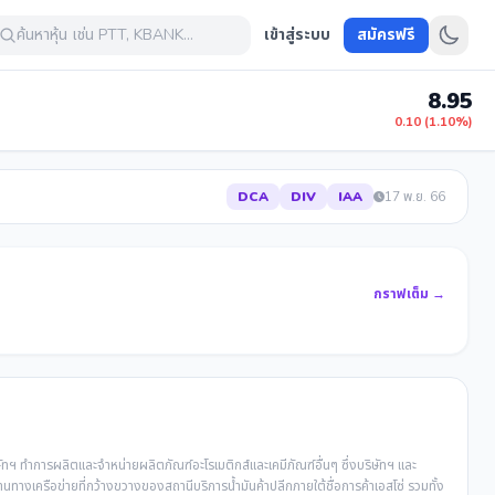
ค้นหาหุ้น เช่น PTT, KBANK...
เข้าสู่ระบบ
สมัครฟรี
8.95
0.10 (1.10%)
DCA
DIV
IAA
17 พ.ย. 66
กราฟเต็ม →
ัทฯ ทำการผลิตและจำหน่ายผลิตภัณฑ์อะโรเมติกส์และเคมีภัณฑ์อื่นๆ ซึ่งบริษัทฯ และ
านทางเครือข่ายที่กว้างขวางของสถานีบริการน้ำมันค้าปลีกภายใต้ชื่อการค้าเอสโซ่ รวมทั้ง