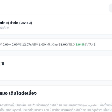
ทศไทย) จำกัด (มหาชน)
รณูปโภค
W
0.00 – 0.00
P/E
12.07x
P/BV
1.03x
Mkt Cap
31.0K
YIELD
8.94%
BV
7.42
 ปี
เสมอ เติบโตต่อเนื่อง
กิจการโรงกลั่นปิโตรเลียม และจำหน่ายผลิตภัณฑ์ปิโตรเลียมแบบครบวงจร (integrated) อีกทั้งบริษ
ข้องได้ประกอบธุรกิจในประเทศไทยมากว่า 120 ปี บริษัทฯ ขายผลิตภัณฑ์ปิโตรเลียมแก่ลูกค้ารายย่อยผ่