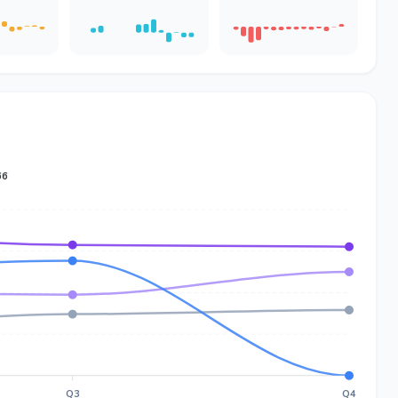
66
Q3
Q4