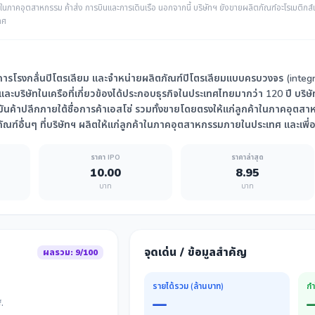
ในภาคอุตสาหกรรม ค้าส่ง การบินและการเดินเรือ นอกจากนี้ บริษัทฯ ยังขายผลิตภัณฑ์อะโรเมติกส์แล
ทศ
ิจการโรงกลั่นปิโตรเลียม และจำหน่ายผลิตภัณฑ์ปิโตรเลียมแบบครบวงจร (integr
ทฯ และบริษัทในเครือที่เกี่ยวข้องได้ประกอบธุรกิจในประเทศไทยมากว่า 120 ปี บร
นค้าปลีกภายใต้ชื่อการค้าเอสโซ่ รวมทั้งขายโดยตรงให้แก่ลูกค้าในภาคอุตสาห
ภัณฑ์อื่นๆ ที่บริษัทฯ ผลิตให้แก่ลูกค้าในภาคอุตสาหกรรมภายในประเทศ และเพี
ราคา IPO
ราคาล่าสุด
10.00
8.95
บาท
บาท
จุดเด่น / ข้อมูลสำคัญ
ผลรวม: 9/100
รายได้รวม (ล้านบาท)
กำ
—
.