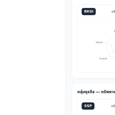
BKGI
บร
Value
Invest
กลุ่มธุรกิจ — ทรัพยา
SSP
บร