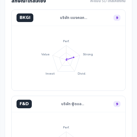
ลักษณะใกล้เคียง
คะแนน 5D ใกล้เคียงกัน
BKGI
บริษัท แบงคอก…
9
Perf.
Value
Strong
Invest
Divid.
F&D
บริษัท ฟู้ดแอ…
9
Perf.