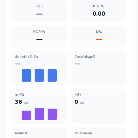
EPS
ROE %
—
0.00
ROA %
D/E
—
—
อัตรากำไรขั้นต้น
อัตรากำไรสุทธิ
—
—
รายได้
กำไร
36
0
ลบ.
ลบ.
เงินสดรับ
เงินสดลงทุน