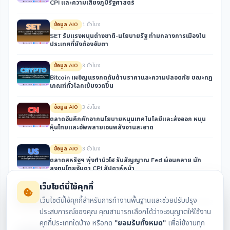
CPI และความเสี่ยงภูมิรัฐศาสตร์
ข้อมูล AIO
1 ชั่วโมง
SET รับแรงหนุนต่างชาติ-นโยบายรัฐ ท่ามกลางการเมืองใน
ประเทศที่ยังต้องจับตา
ข้อมูล AIO
3 ชั่วโมง
Bitcoin เผชิญแรงกดดันด้านราคาและความปลอดภัย ขณะกฎ
เกณฑ์ทั่วโลกเข้มงวดขึ้น
ข้อมูล AIO
3 ชั่วโมง
ตลาดจีนคึกคักจากนโยบายหนุนเทคโนโลยีและส่งออก หนุน
หุ้นไทยและซัพพลายเชนพลังงานสะอาด
ข้อมูล AIO
3 ชั่วโมง
ตลาดสหรัฐฯ พุ่งทำนิวไฮ รับสัญญาณ Fed ผ่อนคลาย นัก
ลงทุนไทยจับตา CPI สัปดาห์หน้า
เว็บไซต์นี้ใช้คุกกี้
ข้อมูล AIO
3 ชั่วโมง
เว็บไซต์นี้ใช้คุกกี้สำหรับการทำงานพื้นฐานและช่วยปรับปรุง
ตลาดหุ้นไทยรับแรงหนุนจากปัจจัยต่างประเทศและนโยบายรัฐ
ท่ามกลางการเมืองในประเทศที่ยังต้องจับตา
ประสบการณ์ของคุณ คุณสามารถเลือกได้ว่าจะอนุญาตให้ใช้งาน
คุกกี้ประเภทใดบ้าง หรือกด
"ยอมรับทั้งหมด"
เพื่อใช้งานทุก