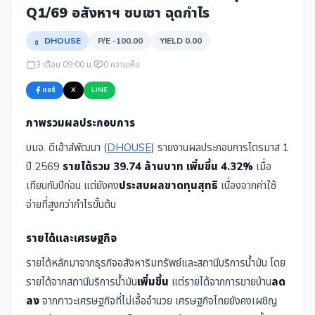
Q1/69 อสังหาฯ ซบเซา ฉุดกำไร
DHOUSE
P/E -100.00
YIELD 0.00
3 เดือน 09:00 น.
0 ความเห็น
แชร์
X
LINE
ภาพรวมผลประกอบการ
บมจ. ดีเฮ้าส์พัฒนา (
DHOUSE
) รายงานผลประกอบการไตรมาส 1
ปี 2569
รายได้รวม 39.74 ล้านบาท เพิ่มขึ้น 4.32%
เมื่อ
เทียบกับปีก่อน แต่ยังคง
ประสบผลขาดทุนสุทธิ
เนื่องจากค่าใช้
จ่ายที่สูงกว่ากำไรขั้นต้น
รายได้และเศรษฐกิจ
รายได้หลักมาจากธุรกิจอสังหาริมทรัพย์และสถานีบริการน้ำมัน โดย
รายได้จากสถานีบริการน้ำมัน
เพิ่มขึ้น
แต่รายได้จากการขายบ้าน
ลด
ลง
จากภาวะเศรษฐกิจที่ไม่เอื้ออำนวย เศรษฐกิจไทยยังคงเผชิญ