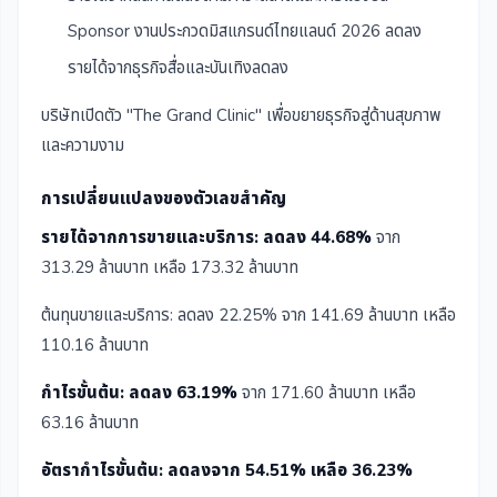
Sponsor งานประกวดมิสแกรนด์ไทยแลนด์ 2026 ลดลง
รายได้จากธุรกิจสื่อและบันเทิงลดลง
บริษัทเปิดตัว "The Grand Clinic" เพื่อขยายธุรกิจสู่ด้านสุขภาพ
และความงาม
การเปลี่ยนแปลงของตัวเลขสำคัญ
รายได้จากการขายและบริการ: ลดลง 44.68%
จาก
313.29 ล้านบาท เหลือ 173.32 ล้านบาท
ต้นทุนขายและบริการ: ลดลง 22.25% จาก 141.69 ล้านบาท เหลือ
110.16 ล้านบาท
กำไรขั้นต้น: ลดลง 63.19%
จาก 171.60 ล้านบาท เหลือ
63.16 ล้านบาท
อัตรากำไรขั้นต้น: ลดลงจาก 54.51% เหลือ 36.23%