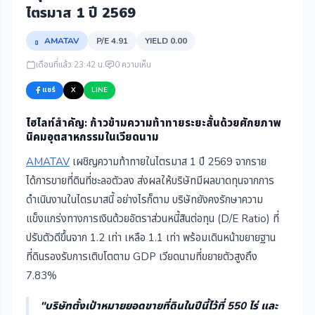
ไตรมาส 1 ปี 2569
AMATAV
P/E 4.91
YIELD 0.00
เดือนที่แล้ว 23:42 น.
0 ความเห็น
แชร์
X
LINE
ไฮไลท์สำคัญ: ก้าวข้ามความท้าทายระยะสั้นด้วยศักยภาพ
นิคมอุตสาหกรรมในเวียดนาม
AMATAV
เผชิญความท้าทายในไตรมาส 1 ปี 2569 จากราย
ได้การขายที่ดินที่ชะลอตัวลง ส่งผลให้บริษัทมีผลขาดทุนจากการ
ดำเนินงานในไตรมาสนี้ อย่างไรก็ตาม บริษัทยังคงรักษาความ
แข็งแกร่งทางการเงินด้วยอัตราส่วนหนี้สินต่อทุน (D/E Ratio) ที่
ปรับตัวดีขึ้นจาก 1.2 เท่า เหลือ 1.1 เท่า พร้อมเดินหน้าขยายฐาน
ที่ดินรองรับการเติบโตตาม GDP เวียดนามที่ขยายตัวสูงถึง
7.83%
"บริษัทตั้งเป้าหมายยอดขายที่ดินในปีนี้ไว้ที่ 550 ไร่ และ