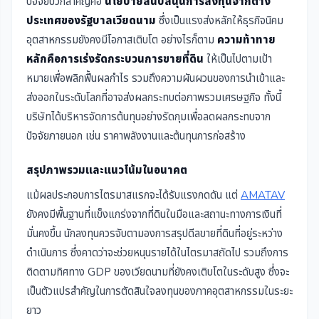
ปัจจัยบวกสำคัญคือ
นโยบายสนับสนุนการลงทุนจากต่าง
ประเทศของรัฐบาลเวียดนาม
ซึ่งเป็นแรงส่งหลักให้ธุรกิจนิคม
อุตสาหกรรมยังคงมีโอกาสเติบโต อย่างไรก็ตาม
ความท้าทาย
หลักคือการเร่งรัดกระบวนการขายที่ดิน
ให้เป็นไปตามเป้า
หมายเพื่อพลิกฟื้นผลกำไร รวมถึงความผันผวนของการนำเข้าและ
ส่งออกในระดับโลกที่อาจส่งผลกระทบต่อภาพรวมเศรษฐกิจ ทั้งนี้
บริษัทได้บริหารจัดการต้นทุนอย่างรัดกุมเพื่อลดผลกระทบจาก
ปัจจัยภายนอก เช่น ราคาพลังงานและต้นทุนการก่อสร้าง
สรุปภาพรวมและแนวโน้มในอนาคต
แม้ผลประกอบการไตรมาสแรกจะได้รับแรงกดดัน แต่
AMATAV
ยังคงมีพื้นฐานที่แข็งแกร่งจากที่ดินในมือและสถานะทางการเงินที่
มั่นคงขึ้น นักลงทุนควรจับตามองการสรุปดีลขายที่ดินที่อยู่ระหว่าง
ดำเนินการ ซึ่งคาดว่าจะช่วยหนุนรายได้ในไตรมาสถัดไป รวมถึงการ
ติดตามทิศทาง GDP ของเวียดนามที่ยังคงเติบโตในระดับสูง ซึ่งจะ
เป็นตัวแปรสำคัญในการตัดสินใจลงทุนของภาคอุตสาหกรรมในระยะ
ยาว