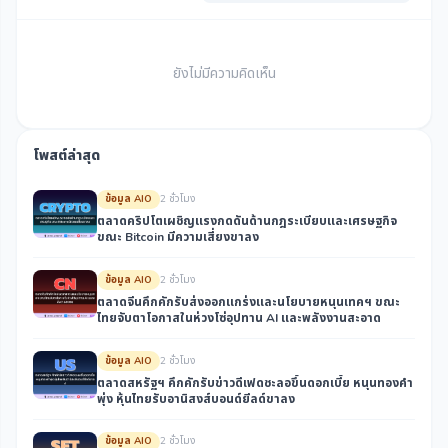
ยังไม่มีความคิดเห็น
โพสต์ล่าสุด
ข้อมูล AIO
2 ชั่วโมง
ตลาดคริปโตเผชิญแรงกดดันด้านกฎระเบียบและเศรษฐกิจ
ขณะ Bitcoin มีความเสี่ยงขาลง
ข้อมูล AIO
2 ชั่วโมง
ตลาดจีนคึกคักรับส่งออกแกร่งและนโยบายหนุนเทคฯ ขณะ
ไทยจับตาโอกาสในห่วงโซ่อุปทาน AI และพลังงานสะอาด
ข้อมูล AIO
2 ชั่วโมง
ตลาดสหรัฐฯ คึกคักรับข่าวดีเฟดชะลอขึ้นดอกเบี้ย หนุนทองคำ
พุ่ง หุ้นไทยรับอานิสงส์บอนด์ยีลด์ขาลง
ข้อมูล AIO
2 ชั่วโมง