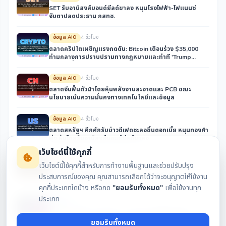
SET รับอานิสงส์บอนด์ยีลด์ขาลง หนุนโรงไฟฟ้า-ไฟแนนซ์
จับตาปลดประธาน กสทช.
ข้อมูล AIO
4 ชั่วโมง
ตลาดคริปโตเผชิญแรงกดดัน: Bitcoin เตือนร่วง $35,000
ท่ามกลางการปราบปรามทางกฎหมายและท่าที 'Trump
Media' ที่ถอยห่าง
ข้อมูล AIO
4 ชั่วโมง
ตลาดจีนฟื้นตัวนำโดยหุ้นพลังงานสะอาดและ PCB ขณะ
นโยบายเน้นความมั่นคงทางเทคโนโลยีและข้อมูล
ข้อมูล AIO
4 ชั่วโมง
ตลาดสหรัฐฯ คึกคักรับข่าวดีเฟดชะลอขึ้นดอกเบี้ย หนุนทองคำ
พุ่ง หุ้นไทยรับอานิสงส์บอนด์ยีลด์ขาลง
เว็บไซต์นี้ใช้คุกกี้
ข้อมูล AIO
4 ชั่วโมง
เว็บไซต์นี้ใช้คุกกี้สำหรับการทำงานพื้นฐานและช่วยปรับปรุง
SET จับตาแรงหนุนจากทั่วโลกผ่อนคลายนโยบายดอกเบี้ย
ประสบการณ์ของคุณ คุณสามารถเลือกได้ว่าจะอนุญาตให้ใช้งาน
หนุนกลุ่มโรงไฟฟ้า-ไฟแนนซ์ พร้อมลงทุนโครงข่าย AI
คุกกี้ประเภทใดบ้าง หรือกด
"ยอมรับทั้งหมด"
เพื่อใช้งานทุก
ประเภท
ข่าวสาร
7 ชั่วโมง
SPRIME กำไร Q2/2569 โต 9.76% รับรายได้ค่าเช่าหนุน
ยอมรับทั้งหมด