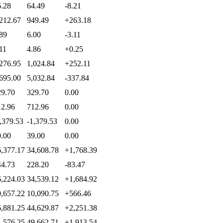
6.28
64.49
-8.21
212.67
949.49
+263.18
89
6.00
-3.11
11
4.86
+0.25
276.95
1,024.84
+252.11
695.00
5,032.84
-337.84
29.70
329.70
0.00
12.96
712.96
0.00
,379.53
-1,379.53
0.00
9.00
39.00
0.00
6,377.17
34,608.78
+1,768.39
44.73
228.20
-83.47
6,224.03
34,539.12
+1,684.92
0,657.22
10,090.75
+566.46
6,881.25
44,629.87
+2,251.38
1,576.25
49,662.71
+1,913.54